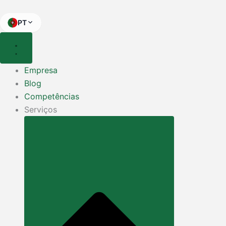
Skip
to
PT
content
Empresa
Blog
Competências
Serviços