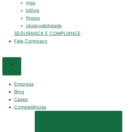
msp
billing
finops
observabilidade
SEGURANÇA E COMPLIANCE
Fale Connosco
Empresa
Blog
Cases
Competências