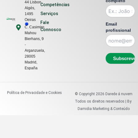
k
completo
44 Lisbon ,
Competências
e
Algés,
Serviços
1495
d
Oeiras
Fale
i
Email
C. Casimiro
Connosco
profissional
n
Mahou
Bierhans, 9
-
Arganzuela,
28005
Madrid,
España
Política de Privacidade e Cookies
© Copyright
2026
Darede á nuvem
Todos os direitos reservados | By
Damidia Marketing & Conteúdo
Utilizamos cookies para garantir e proporcionar a