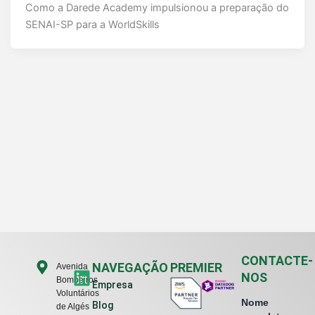
Como a Darede Academy impulsionou a preparação do
SENAI-SP para a WorldSkills
CONTACTE-
L
NAVEGAÇÃO
PREMIER
Avenida
NOS
Bombeiros
i
Empresa
Voluntários
n
Nome
Blog
de Algés