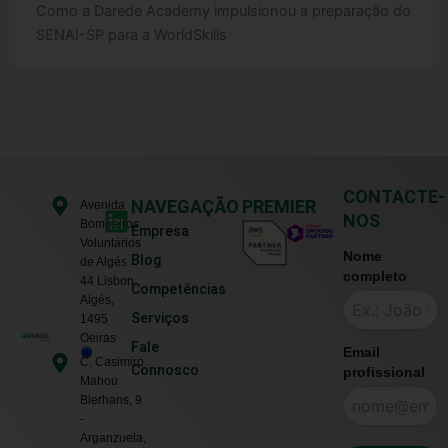
Como a Darede Academy impulsionou a preparação do
SENAI-SP para a WorldSkills
CONTACTE-
L
NAVEGAÇÃO
PREMIER
Avenida
NOS
Bombeiros
i
Empresa
Voluntários
n
Nome
Blog
de Algés
k
completo
44 Lisbon ,
Competências
e
Algés,
Serviços
1495
d
Oeiras
Fale
i
Email
C. Casimiro
Connosco
profissional
n
Mahou
Bierhans, 9
-
Arganzuela,