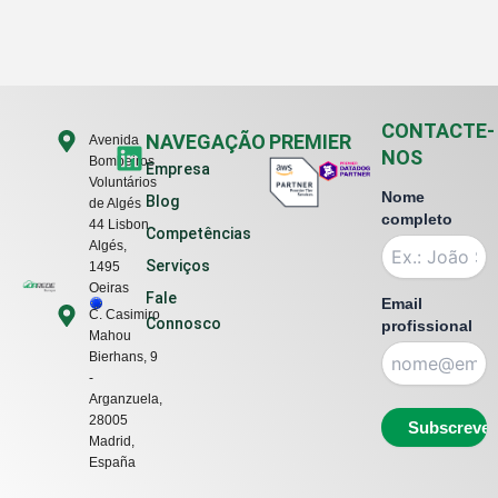
CONTACTE-
L
NAVEGAÇÃO
PREMIER
Avenida
NOS
Bombeiros
i
Empresa
Voluntários
n
Nome
Blog
de Algés
k
completo
44 Lisbon ,
Competências
e
Algés,
Serviços
1495
d
Oeiras
Fale
i
Email
C. Casimiro
Connosco
profissional
n
Mahou
Bierhans, 9
-
Arganzuela,
28005
Madrid,
España