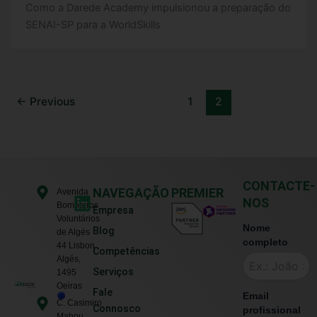
Como a Darede Academy impulsionou a preparação do
SENAI-SP para a WorldSkills
←
Previous
1
2
CONTACTE-
L
NAVEGAÇÃO
PREMIER
Avenida
NOS
Bombeiros
i
Empresa
Voluntários
n
Nome
Blog
de Algés
k
completo
44 Lisbon ,
Competências
e
Algés,
Serviços
1495
d
Oeiras
Fale
i
Email
C. Casimiro
Connosco
profissional
Mahou