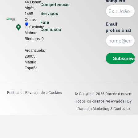
k
completo
44 Lisbon ,
Competências
e
Algés,
Serviços
1495
d
Oeiras
Fale
i
Email
C. Casimiro
Connosco
profissional
n
Mahou
Bierhans, 9
-
Arganzuela,
28005
Madrid,
España
Política de Privacidade e Cookies
© Copyright
2026
Darede á nuvem
Todos os direitos reservados | By
Damidia Marketing & Conteúdo
Utilizamos cookies para garantir e proporcionar a