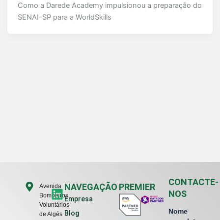
Como a Darede Academy impulsionou a preparação do
SENAI-SP para a WorldSkills
CONTACTE-
L
NAVEGAÇÃO
PREMIER
Avenida
NOS
Bombeiros
i
Empresa
Voluntários
n
Nome
Blog
de Algés