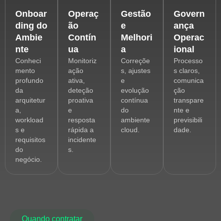
Onboar
Operaç
Gestão
Govern
ding do
ão
e
ança
Ambie
Contín
Melhori
Operac
nte
ua
a
ional
Conheci
Monitoriz
Correçõe
Processo
mento
ação
s, ajustes
s claros,
profundo
ativa,
e
comunica
da
deteção
evolução
ção
arquitetur
proativa
contínua
transpare
a,
e
do
nte e
workload
resposta
ambiente
previsibili
s e
rápida a
cloud.
dade.
requisitos
incidente
do
s.
negócio.
Quando contratar