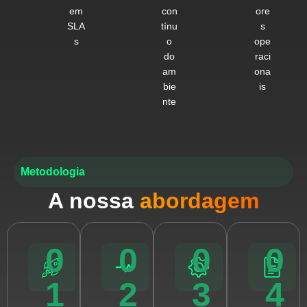
em
con
ore
SLA
tínu
s
s
o
ope
do
raci
am
ona
bie
is
nte
Metodologia
A nossa
abordagem
0
0
0
0
1
2
3
4