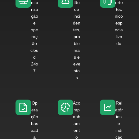
nito
tão
orte
riza
de
téc
ção
inci
nico
e
den
esp
ope
tes,
ecia
raç
pro
liza
ão
ble
do
clou
ma
d
s e
24x
eve
7
nto
s
Op
Aco
Rel
era
mp
atór
ção
anh
ios
bas
am
e
ead
ent
indi
a
o
cad