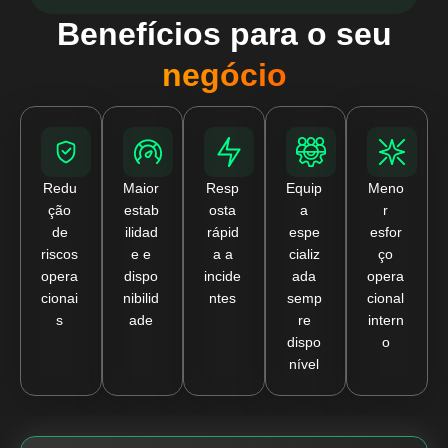
Benefícios para o seu
negócio
Redu
Maior
Resp
Equip
Meno
ção
estab
osta
a
r
de
ilidad
rápid
espe
esfor
riscos
e e
a a
cializ
ço
opera
dispo
incide
ada
opera
cionai
nibilid
ntes
semp
cional
s
ade
re
intern
dispo
o
nível