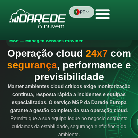
Skip
to
PT
content
Brasil
MSP — Managed Services Provider
Portugal
Operação cloud
24x7
com
España
segurança
, performance e
English
previsibilidade
Manter ambientes cloud críticos exige monitorização
contínua, resposta rápida a incidentes e equipas
especializadas. O serviço MSP da Darede Europa
garante a gestão completa da sua operação cloud.
Permita que a sua equipa foque no negócio enquanto
cuidamos da estabilidade, segurança e eficiência do
ambiente.