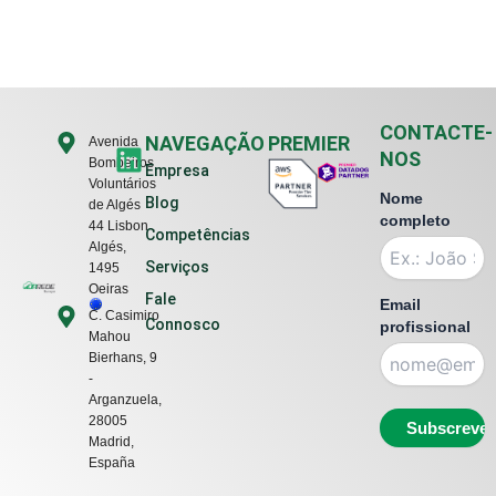
CONTACTE-
L
NAVEGAÇÃO
PREMIER
Avenida
NOS
Bombeiros
i
Empresa
Voluntários
n
Nome
Blog
de Algés
k
completo
44 Lisbon ,
Competências
e
Algés,
Serviços
1495
d
Oeiras
Fale
i
Email
C. Casimiro
Connosco
profissional
n
Mahou
Bierhans, 9
-
Arganzuela,
28005
Madrid,
España