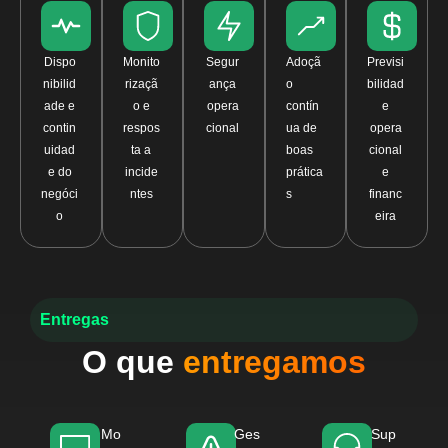
Dispo
Monito
Segur
Adoçã
Previsi
nibilid
rizaçã
ança
o
bilidad
ade e
o e
opera
contín
e
contin
respos
cional
ua de
opera
uidad
ta a
boas
cional
e do
incide
prática
e
negóci
ntes
s
financ
o
eira
Entregas
O que
entregamos
Mo
Ges
Sup