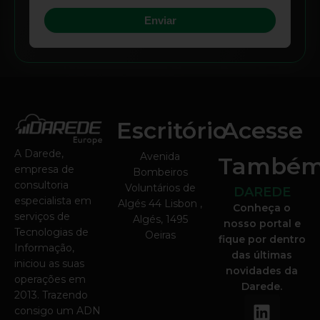
Escritório
Acesse
A Darede,
Avenida
També
empresa de
Bombeiros
consultoria
Voluntários de
DAREDE
especialista em
Algés 44 Lisbon ,
Conheça o
serviços de
Algés, 1495
nosso portal e
Tecnologias de
Oeiras
fique por dentro
Informação,
das últimas
iniciou as suas
novidades da
operações em
Darede.
2013. Trazendo
L
consigo um ADN