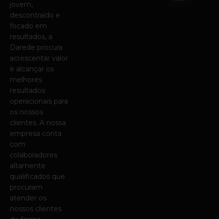
i
jovem,
n
descontraído e
k
focado em
e
resultados, a
d
Darede procura
i
acrescentar valor
e alcançar os
n
melhores
resultados
operacionais para
os nossos
clientes. A nossa
empresa conta
com
colaboradores
altamente
qualificados que
procuram
atender os
nossos clientes