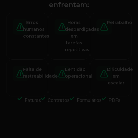
enfrentam:
Erros
Horas
Retrabalho
humanos
desperdiçadas
constantes
em
tarefas
repetitivas
Falta de
Lentidão
Dificuldade
rastreabilidade
operacional
em
escalar
Faturas
Contratos
Formulários
PDFs
Quanto custa à sua empresa continuar a digitar?